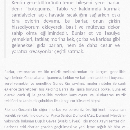
Kentin gece kültürünün temel bileşeni, yerel barlar
denir "botequims." Tablo ve kaldırımda kurmak
sandalyeler açık havada sıcaklığını sağlarken eski
bira evlerin devamı, bu barlar, onun çirkin
hissediyorum ekleyerek, basit ve mütevazı dekor
sahip olma eğilimindedir. Bunlar et ve fasulye
yemekleri, tatlılar, morina kek, çorba ve karides gibi
geleneksel gıda barları, hem de daha cesur ve
yaratıcı kreasyonlar çeşitli satmak.
Barlar, restoranlar ve Rio müzik mekanlarından bir karışımı genellikle
işyerlerinde Copacabana, Ipanema, Leblon ve batı ana caddeleri boyunca,
yerel yemekler ve genellikle Güney Rio yayılmış, modern siteler ile canlı
eğlence ziyaretçileri hoş geldiniz Barra da Tijuca boyunca bölge. Buna ek
olarak, canlı dj ile genellikle modern kamuoyunu ve uluslararası müzik
teklifleri bakan butik çubukları ile alan gurur lüks otel birçok.
Rio'nun Gecenin bir diğer merkez ve benzersiz özelliği kent meydanları
yönelik yerçekimi olduğunu. Praça Santos Dumont (Aziz Dumont Meydanı)
yakınında bulunan Düşük Gávea (Aşağı Gávea), Rio moda gayrı sentezidir.
Cariocas eski dostlar gözden geçirilmesi ve yeni içme soğuk bir bira ve