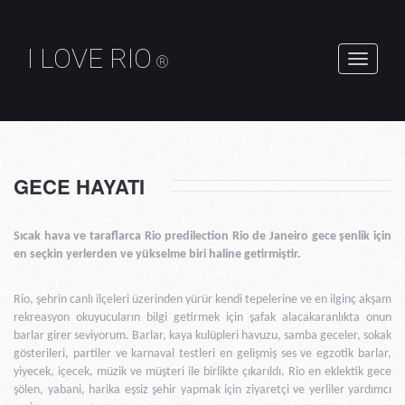
I LOVE RIO
®
Değişim
navigasy
GECE HAYATI
Sıcak hava ve taraflarca Rio predilection Rio de Janeiro gece şenlik için
en seçkin yerlerden ve yükselme biri haline getirmiştir.
Rio, şehrin canlı ilçeleri üzerinden yürür kendi tepelerine ve en ilginç akşam
rekreasyon okuyucuların bilgi getirmek için şafak alacakaranlıkta onun
barlar girer seviyorum. Barlar, kaya kulüpleri havuzu, samba geceler, sokak
gösterileri, partiler ve karnaval testleri en gelişmiş ses ve egzotik barlar,
yiyecek, içecek, müzik ve müşteri ile birlikte çıkarıldı. Rio en eklektik gece
şölen, yabani, harika eşsiz şehir yapmak için ziyaretçi ve yerliler yardımcı