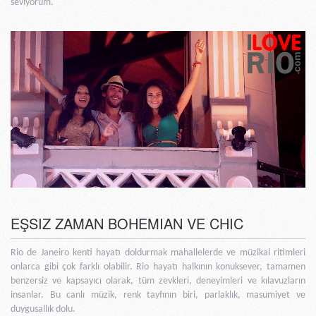
seviyorum.
EŞSIZ ZAMAN BOHEMIAN VE CHIC
Rio de Janeiro kenti hayatı doldurmak mahallelerde ve müzikal ritimleri
onlarca gibi çok farklı olabilir. Rio hayatı halkının konuksever, tamamen
benzersiz ve kapsayıcı olarak, tüm zevkleri, deneyimleri ve kılavuzların
insanlar. Bu canlı müzik, renk tayfının biri, parlaklık, masumiyet ve
duygusallık dolu.