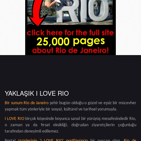
YAKLAŞIK I LOVE RIO
Bir sunum
Rio de Janeiro
şehir bugün olduğu o güzel ve eşsiz bir mücevher
yapmak tüm yönleriyle bir sosyal, kültürel ve tarihsel yorumuyla.
I LOVE RIO
birçok köşesinde boyunca sanal bir yürüyüş mesafesindedir Rio,
o zaman ya da fırsat eksikliği, doğrudan ziyaretçilerin çoğunluğu
tarafından deneyimli edilemez.
Portal
ürünlerinin 'I LOVE RIO' portföyünün
bir parçası olan,
Rio de