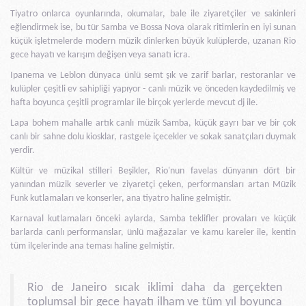
Tiyatro onlarca oyunlarında, okumalar, bale ile ziyaretçiler ve sakinleri
eğlendirmek ise, bu tür Samba ve Bossa Nova olarak ritimlerin en iyi sunan
küçük işletmelerde modern müzik dinlerken büyük kulüplerde, uzanan Rio
gece hayatı ve karışım değişen veya sanatı icra.
Ipanema ve Leblon dünyaca ünlü semt şık ve zarif barlar, restoranlar ve
kulüpler çeşitli ev sahipliği yapıyor - canlı müzik ve önceden kaydedilmiş ve
hafta boyunca çeşitli programlar ile birçok yerlerde mevcut dj ile.
Lapa bohem mahalle artık canlı müzik Samba, küçük gayrı bar ve bir çok
canlı bir sahne dolu kiosklar, rastgele içecekler ve sokak sanatçıları duymak
yerdir.
Kültür ve müzikal stilleri Beşikler, Rio'nun favelas dünyanın dört bir
yanından müzik severler ve ziyaretçi çeken, performansları artan Müzik
Funk kutlamaları ve konserler, ana tiyatro haline gelmiştir.
Karnaval kutlamaları önceki aylarda, Samba teklifler provaları ve küçük
barlarda canlı performanslar, ünlü mağazalar ve kamu kareler ile, kentin
tüm ilçelerinde ana teması haline gelmiştir.
Rio de Janeiro sıcak iklimi daha da gerçekten
toplumsal bir gece hayatı ilham ve tüm yıl boyunca