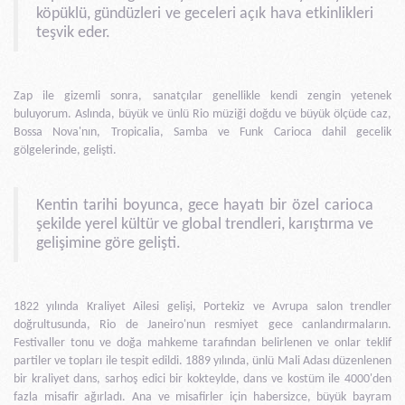
köpüklü, gündüzleri ve geceleri açık hava etkinlikleri
teşvik eder.
Zap ile gizemli sonra, sanatçılar genellikle kendi zengin yetenek
buluyorum. Aslında, büyük ve ünlü Rio müziği doğdu ve büyük ölçüde caz,
Bossa Nova'nın, Tropicalia, Samba ve Funk Carioca dahil gecelik
gölgelerinde, gelişti.
Kentin tarihi boyunca, gece hayatı bir özel carioca
şekilde yerel kültür ve global trendleri, karıştırma ve
gelişimine göre gelişti.
1822 yılında Kraliyet Ailesi gelişi, Portekiz ve Avrupa salon trendler
doğrultusunda, Rio de Janeiro'nun resmiyet gece canlandırmaların.
Festivaller tonu ve doğa mahkeme tarafından belirlenen ve onlar teklif
partiler ve topları ile tespit edildi. 1889 yılında, ünlü Mali Adası düzenlenen
bir kraliyet dans, sarhoş edici bir kokteylde, dans ve kostüm ile 4000'den
fazla misafir ağırladı. Ana ve misafirler için habersizce, büyük bayram