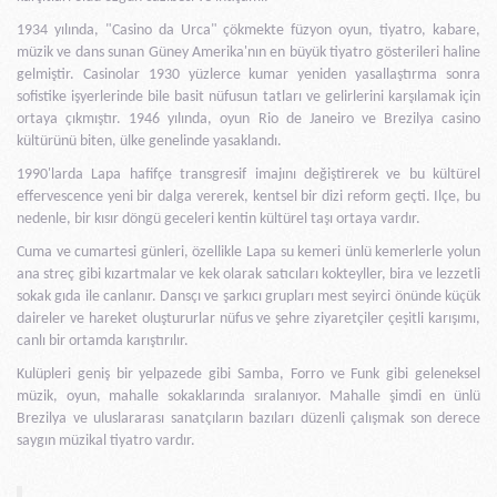
1934 yılında, "Casino da Urca" çökmekte füzyon oyun, tiyatro, kabare,
müzik ve dans sunan Güney Amerika'nın en büyük tiyatro gösterileri haline
gelmiştir. Casinolar 1930 yüzlerce kumar yeniden yasallaştırma sonra
sofistike işyerlerinde bile basit nüfusun tatları ve gelirlerini karşılamak için
ortaya çıkmıştır. 1946 yılında, oyun Rio de Janeiro ve Brezilya casino
kültürünü biten, ülke genelinde yasaklandı.
1990'larda Lapa hafifçe transgresif imajını değiştirerek ve bu kültürel
effervescence yeni bir dalga vererek, kentsel bir dizi reform geçti. Ilçe, bu
nedenle, bir kısır döngü geceleri kentin kültürel taşı ortaya vardır.
Cuma ve cumartesi günleri, özellikle Lapa su kemeri ünlü kemerlerle yolun
ana streç gibi kızartmalar ve kek olarak satıcıları kokteyller, bira ve lezzetli
sokak gıda ile canlanır. Dansçı ve şarkıcı grupları mest seyirci önünde küçük
daireler ve hareket oluştururlar nüfus ve şehre ziyaretçiler çeşitli karışımı,
canlı bir ortamda karıştırılır.
Kulüpleri geniş bir yelpazede gibi Samba, Forro ve Funk gibi geleneksel
müzik, oyun, mahalle sokaklarında sıralanıyor. Mahalle şimdi en ünlü
Brezilya ve uluslararası sanatçıların bazıları düzenli çalışmak son derece
saygın müzikal tiyatro vardır.