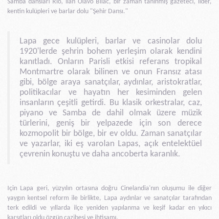
Samba dansları Rio, ilan Olavo Bilac, bir zaman tanınmış gazeteci, lider,
kentin kulüpleri ve barlar dolu "Şehir Dansı."
Lapa gece kulüpleri, barlar ve casinolar dolu
1920'lerde şehrin bohem yerleşim olarak kendini
kanıtladı. Onların Parisli etkisi referans tropikal
Montmartre olarak bilinen ve onun Fransız atası
gibi, bölge araya sanatçılar, aydınlar, aristokratlar,
politikacılar ve hayatın her kesiminden gelen
insanların çeşitli getirdi. Bu klasik orkestralar, caz,
piyano ve Samba de dahil olmak üzere müzik
türlerini, geniş bir yelpazede için son derece
kozmopolit bir bölge, bir ev oldu. Zaman sanatçılar
ve yazarlar, iki eş varolan Lapas, açık entelektüel
çevrenin konuştu ve daha ancoberta karanlık.
Için Lapa geri, yüzyılın ortasına doğru Cinelandia'nın oluşumu ile diğer
yaygın kentsel reform ile birlikte, Lapa aydınlar ve sanatçılar tarafından
terk edildi ve yıllarda ilçe yeniden yapılanma ve keşif kadar en yıkıcı
karşıtları oldu özgün cazibesi ve ihtişamı.