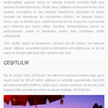
atıştırmalıklar yaparak, barlar ve satıcılar arasında yürümek fıstık veya
pastane ürünleri kavrulmuş. Müzik, dans, kahkaha ve konuşma ile her gece
canlanır Laranjeiras ve San Salvador Meydanı'na Flamengo bu ilçeler
arasında yer almaktadır. Bu müzisyenler ritimleri, en önemlisi Samba,
Choro, Jazz ve akustik gitar çeşitli oynamak için bir araya Rio, açık havada
gece kültürün geri koydu takılar özetliyor. Heyecanlanıyor zaman bu
performanslar neşeli ve kendinden seyirci dans tarafından takdir
edilmektedir.
Tüm, renkli, neşeli ve konuksever, geceleri Rio de Janeiro her bütçeye
uygun, eğlence seçenekleri geniş ve gerçekten çok çeşitli sunar ve bu tür
enerji ve titreşim gibi sürprizler, öylesine dolu tadı.
ÇEŞITLILIK
Rio de Janeiro fazla 160 ilçede, her lüks from Ipanema bohem Lapa, gece
hayatı eşsiz bir stil alt kültür sağlayan ev sahipliği yapmaktadır. Ben RIO
gerçekten otantik klasikten, şehrin gece hayatı yaşamaya en iyi yolu içine
kapsamlı fikir sunmak için yerler ve olaylar keşfeder SEVİYORUM.