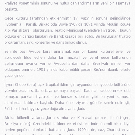
kraliyet yönetiminin sonunu ve nüfus canlandırmaların yeni bir aşamaya
başlattı.
Gece kültürü tarafından etkilenmiştir 19. yüzyılın sonuna gelindiğinde
"Bohemia." Parisli. Birkaç oda Böyle 1909'da 1891 yılında Moulin Rouge
gibi Parisli tarzı, oluşturulan, Teatro Municipal (Belediye Tiyatrosu), bugün
olduğu en çarpıcı binaları ve Barok kasaba biri açıldı. Bu kuruluşlar tiyatro
programları, sirk, konserler ve dans birkaç olmuş.
Şehirde bazı Avrupa kural sınırlamak için bir kanun kültürel evler ve
görülecek Elde edilen daha bir müzikal ve yerel gece kültürünün
gelişmesini uyarıcı yerine Avrupalılardan daha Brezilyalı isimler yer
olduğunu emirler, 1901 yılında kabul edildi geçerli Rio'nun ikonik felsefe
gece içinde.
Işyeri Chopp (bira) açık tropikal iklim için uygundur bir gecede kültürüne
yüzyılın esas fırsatta ortaya çıkmaya başladı. Kadınlar sadece erkek etki
olmuştu parklar, tiyatrolar ve konser salonları gibi bu yeni kamusal
alanlarda, katılmak başladı. Daha önce ziyaret gündüz sınırlı edilmişti,
Flört, o daha kaygısız gece doğa almaya başladı.
Afrika kökenli vatandaşların samba ve Karnaval çıkması ile örtüşen,
Brezilya müziği üzerindeki katılımı ve etkisi üzerinde önemli bir etkiye
neden popüler alanlarda katılan başladı. 1920'lerde, caz, Charleston ve