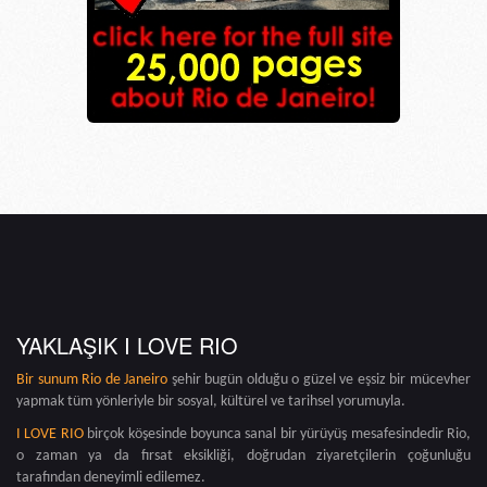
YAKLAŞIK I LOVE RIO
Bir sunum
Rio de Janeiro
şehir bugün olduğu o güzel ve eşsiz bir mücevher
yapmak tüm yönleriyle bir sosyal, kültürel ve tarihsel yorumuyla.
I LOVE RIO
birçok köşesinde boyunca sanal bir yürüyüş mesafesindedir Rio,
o zaman ya da fırsat eksikliği, doğrudan ziyaretçilerin çoğunluğu
tarafından deneyimli edilemez.