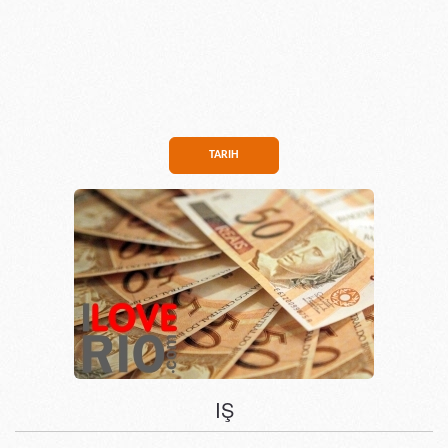
TARIH
IŞ