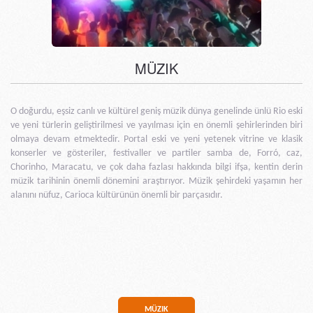
MÜZIK
O doğurdu, eşsiz canlı ve kültürel geniş müzik dünya genelinde ünlü Rio eski
ve yeni türlerin geliştirilmesi ve yayılması için en önemli şehirlerinden biri
olmaya devam etmektedir. Portal eski ve yeni yetenek vitrine ve klasik
konserler ve gösteriler, festivaller ve partiler samba de, Forró, caz,
Chorinho, Maracatu, ve çok daha fazlası hakkında bilgi ifşa, kentin derin
müzik tarihinin önemli dönemini araştırıyor. Müzik şehirdeki yaşamın her
alanını nüfuz, Carioca kültürünün önemli bir parçasıdır.
MÜZIK