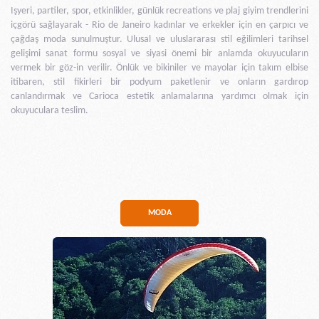
Işyeri, partiler, spor, etkinlikler, günlük recreations ve plaj giyim trendlerini
içgörü sağlayarak - Rio de Janeiro kadınlar ve erkekler için en çarpıcı ve
çağdaş moda sunulmuştur. Ulusal ve uluslararası stil eğilimleri tarihsel
gelişimi sanat formu sosyal ve siyasi önemi bir anlamda okuyucuların
vermek bir göz-in verilir. Önlük ve bikiniler ve mayolar için takım elbise
itibaren, stil fikirleri bir podyum paketlenir ve onların gardırop
canlandırmak ve Carioca estetik anlamalarına yardımcı olmak için
okuyuculara teslim.
MODA