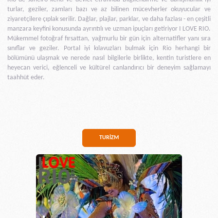
turlar, geziler, zamları bazı ve az bilinen mücevherler okuyucular ve
ziyaretçilere çıplak serilir. Dağlar, plajlar, parklar, ve daha fazlası - en çeşitli
manzara keyfini konusunda ayrıntılı ve uzman ipuçları getiriyor I LOVE RIO.
Mükemmel fotoğraf fırsattan, yağmurlu bir gün için alternatifler yanı sıra
sınıflar ve geziler. Portal iyi kılavuzları bulmak için Rio herhangi bir
bölümünü ulaşmak ve nerede nasıl bilgilerle birlikte, kentin turistlere en
heyecan verici, eğlenceli ve kültürel canlandırıcı bir deneyim sağlamayı
taahhüt eder.
TURİZM