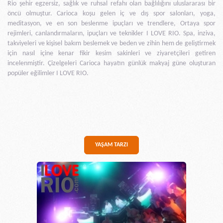
Rio şehir egzersiz, sağlık ve ruhsal refahı olan bağlılığını uluslararası bir
öncü olmuştur. Carioca koşu gelen iç ve dış spor salonları, yoga,
meditasyon, ve en son beslenme ipuçları ve trendlere, Ortaya spor
rejimleri, canlandırmaların, ipuçları ve teknikler I LOVE RIO. Spa, inziva,
takviyeleri ve kişisel bakım beslemek ve beden ve zihin hem de geliştirmek
için nasıl içine kenar fikir kesim sakinleri ve ziyaretçileri getiren
incelenmiştir. Çizelgeleri Carioca hayatın günlük makyaj güne oluşturan
popüler eğilimler I LOVE RIO.
YAŞAM TARZI