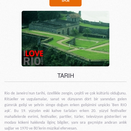
SPOR
TARIH
Rio de Janeiro'nun tarihi, özellikle zengin, çeşitli ve çok kültürlü olduğunu.
Ritüeller ve uygulamalar, sanat ve dünyanın dört bir yanından gelen
gümrük gelişi ve şehrin simge doğum erken gelişimini unpicks 'Ben RIO
aşk'. Bu 19. yüzyılın eski kahve tarlaları erken 20. yüzyıl festivaller
mahallelerde evrimi, festivaller, partiler, türler, televizyon gösterileri ve
modası kökeni hakkında ilginç bilgiler, yanı sıra geçmişte andıran anlık
sağlar ve 1970 ve 80'lerin müzikal efervesan.