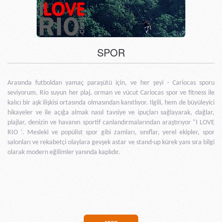
SPOR
Arasında futboldan yamaç paraşütü için, ve her şeyi - Cariocas sporu
seviyorum. Rio suyun her plaj, orman ve vücut Cariocas spor ve fitness ile
kalıcı bir aşk ilişkisi ortasında olmasından kanıtlıyor. Ilgili, hem de büyüleyici
hikayeler ve ile açığa almak nasıl tavsiye ve ipuçları sağlayarak, dağlar,
plajlar, denizin ve havanın sportif canlandırmalarından araştırıyor "I LOVE
RIO '. Mesleki ve popülist spor gibi zamları, sınıflar, yerel ekipler, spor
salonları ve rekabetçi olaylara gevşek astar ve stand-up kürek yanı sıra bilgi
olarak modern eğilimler yanında kaplıdır.