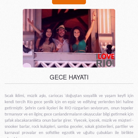
GECE HAYATI
Sıcak iklimi, müzik aşkı, cariocas 'doğuştan sosyallik ve yaşam keyfi için
kendi tercih Rio gece şenlik için en eşsiz ve edifying yerlerden biri haline
getirmiştir. Şehrin canlı ilçeleri ile RIO rüzgarları seviyorum, onun tepeler
tırmanıyor ve en ilginç gece canlandırmaların okuyucular bilgi getirmek için
şafak alacakaranlıkta onun barlar girer. Yiyecek, içecek, müzik ve müşteri -
snooker barlar, rock kulüpleri, samba geceler, sokak gösterileri, partiler ve
karnaval provalar en sofistike egzotik ve uğultu çubukları ile birlikte