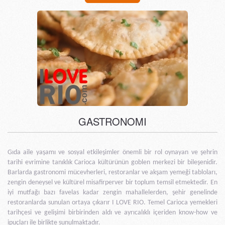
GASTRONOMI
Gıda aile yaşamı ve sosyal etkileşimler önemli bir rol oynayan ve şehrin
tarihi evrimine tanıklık Carioca kültürünün goblen merkezi bir bileşenidir.
Barlarda gastronomi mücevherleri, restoranlar ve akşam yemeği tabloları,
zengin deneysel ve kültürel misafirperver bir toplum temsil etmektedir. En
iyi mutfağı bazı favelas kadar zengin mahallelerden, şehir genelinde
restoranlarda sunulan ortaya çıkarır I LOVE RIO. Temel Carioca yemekleri
tarihçesi ve gelişimi birbirinden aldı ve ayrıcalıklı içeriden know-how ve
ipuçları ile birlikte sunulmaktadır.