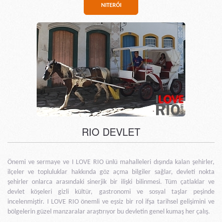
NITERÓI
RIO DEVLET
Önemi ve sermaye ve I LOVE RIO ünlü mahalleleri dışında kalan şehirler,
ilçeler ve topluluklar hakkında göz açma bilgiler sağlar, devleti nokta
şehirler onlarca arasındaki sinerjik bir ilişki bilinmesi. Tüm çatlaklar ve
devlet köşeleri gizli kültür, gastronomi ve sosyal taşlar peşinde
incelenmiştir. I LOVE RIO önemli ve eşsiz bir rol ifşa tarihsel gelişimini ve
bölgelerin güzel manzaralar araştırıyor bu devletin genel kumaş her çalış.