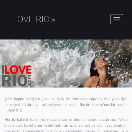
I LOVE RIO
®
geçiş
gezinti
Şehir bugün olduğu o güzel ve eşsiz bir mücevher yapmak tüm yönleriyle
bir sosyal, kültürel ve tarihsel yorumlama ile, Rio de Janeiro'nun bir sunum
I LOVE RIO.
Her iki kaliteli turizm için tasarlanan ve derinlemesine araştırma, Portal
onları gizli boyutlarını keşfetmek için izin, zaman ya da fırsat eksikliği,
doğrudan ziyaretçilerin çoğunluğu tarafından deneyimli edilemez, Rio