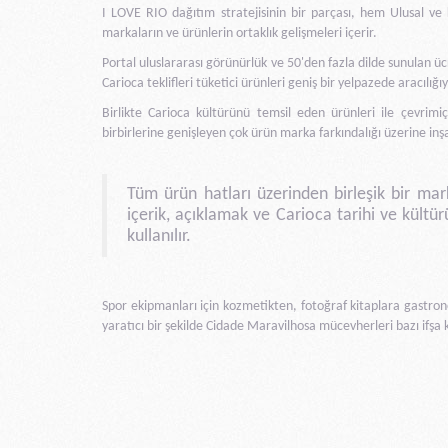
I LOVE RIO dağıtım stratejisinin bir parçası, hem Ulusal ve
markaların ve ürünlerin ortaklık gelişmeleri içerir.
Portal uluslararası görünürlük ve 50'den fazla dilde sunulan ücr
Carioca teklifleri tüketici ürünleri geniş bir yelpazede aracılığ
Birlikte Carioca kültürünü temsil eden ürünleri ile çevrimiçi
birbirlerine genişleyen çok ürün marka farkındalığı üzerine inş
Tüm ürün hatları üzerinden birleşik bir mark
içerik, açıklamak ve Carioca tarihi ve kültür
kullanılır.
Spor ekipmanları için kozmetikten, fotoğraf kitaplara gastr
yaratıcı bir şekilde Cidade Maravilhosa mücevherleri bazı ifş