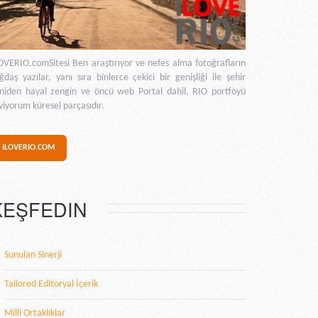
OVERIO.comSitesi Ben araştırıyor ve nefes alma fotoğrafların
ğdaş yazılar, yanı sıra binlerce çekici bir genişliği ile şehir
niden hayal zengin ve öncü web Portal dahil, RIO portföyü
viyorum küresel parçasıdır.
ILOVERIO.COM
KEŞFEDIN
Sunulan Sinerji
Tailored Editoryal İçerik
Milli Ortaklıklar