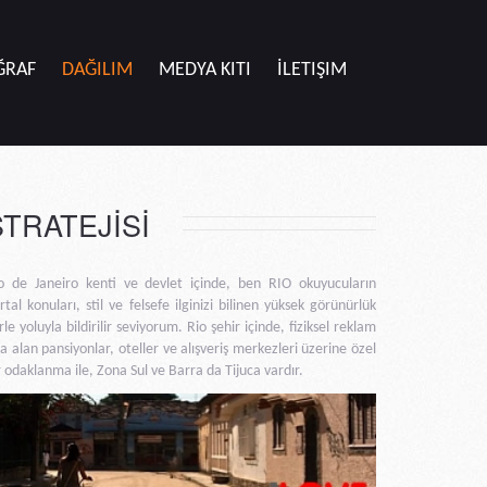
ĞRAF
DAĞILIM
MEDYA KITI
İLETIŞIM
STRATEJİSİ
o de Janeiro kenti ve devlet içinde, ben RIO okuyucuların
rtal konuları, stil ve felsefe ilginizi bilinen yüksek görünürlük
rle yoluyla bildirilir seviyorum. Rio şehir içinde, fiziksel reklam
a alan pansiyonlar, oteller ve alışveriş merkezleri üzerine özel
r odaklanma ile, Zona Sul ve Barra da Tijuca vardır.