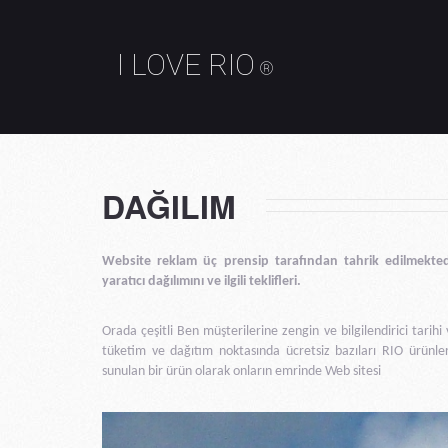
I LOVE RIO
®
DAĞILIM
Website reklam üç prensip tarafından tahrik edilmekted
yaratıcı dağılımını ve ilgili teklifleri.
Orada çeşitli Ben müşterilerine zengin ve bilgilendirici tarihi
tüketim ve dağıtım noktasında ücretsiz bazıları RIO ürünler
sunulan bir ürün olarak onların emrinde Web sitesi