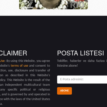
CLAIMER
POSTA LISTESI
 Use
: By using this Website, you agree
Teklifler, haberler ve daha fazlası 
ebsite's
terms of use
and consent to
listesine abone!
ction, use, disclosure and transfer of
ion as described in this Website's
E-
olicy. This Website is the result of the
posta:
an independent multicultural team
any specific political or religious
on, and is governed by and operated in
e with the laws of the United States
a.