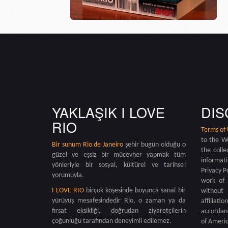
YAKLAŞIK I LOVE
DIS
RIO
Terms of
to the W
Bir sunum
Rio de Janeiro
şehir bugün olduğu o
the colle
güzel ve eşsiz bir mücevher yapmak tüm
informat
yönleriyle bir sosyal, kültürel ve tarihsel
Privacy P
yorumuyla.
work of 
I LOVE RIO
birçok köşesinde boyunca sanal bir
without 
yürüyüş mesafesindedir Rio, o zaman ya da
affiliati
fırsat eksikliği, doğrudan ziyaretçilerin
accordanc
çoğunluğu tarafından deneyimli edilemez.
of Americ