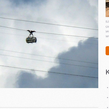
IL
ça
ye
se