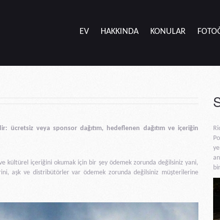
EV
HAKKINDA
KONULAR
FOTO
ir: ücretsiz veya sponsor dağıtım, hedeflenen dağıtım ve içeriğin
Ri
Po
ye
an
 ve kültürel içeriğini okumak için bir şey ödemek zorunda değilsiniz yani,
bi
ini, aşk ve distribütörler var ödemek zorunda değilsiniz müşterilerine