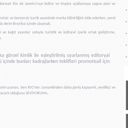
 küresel Rio de Janeiro'nun kültür ve imajını açıklamaya uygun plan ve
etsiz ve benzersiz içerik sayesinde marka bilinirliğini elde ederken, yerel
ıyla derin Brezilya içinde ulaşmak.
 ve kağıt yayınlar yoluyla turistik ve kültürel içerik ortak geliştirme,
a.
a görsel kimlik ile eşleştirilmiş uyarlanmış editoryal
ü içinde bunları kadrajlarken teklifleri promoteall için
onomi uzanan, ben RIO her zamankinden daha geniş kapsamlı, yenilikçi ve
a kararlı olduğunu SEVİYORUMs.