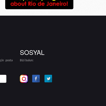
SOSYAL
için posta
Bizi bulun: