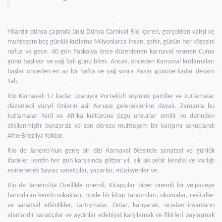
Yıllardır dünya çapında ünlü Dünya Carnival Rio içeren, gerçekten vahşi ve
muhteşem beş günlük kutlama Milyonlarca insan, şehir, günün her köşesini
nüfuz ve gece. 40 gün Paskalya önce düzenlenen karnaval resmen Cuma
günü başlıyor ve yağ Salı günü biter. Ancak, önceden Karnaval kutlamaları
başlar önceden en az bir hafta ve yağ sonra Pazar gününe kadar devam
Salı.
Rio Karnavalı 17 kadar uzanıyor Portekizli soyluluk partiler ve kutlamalar
düzenledi yüzyıl Onların asil Avrupa geleneklerine dayalı. Zamanla bu
kutlamalar Yerli ve Afrika kültürüne özgü unsurlar emilir ve derinden
etkilenmiştir benzersiz ve son derece muhteşem bir karışımı sonuçlandı
Afro-Brezilya folklor.
Rio de Janeiro'nun geniş bir dizi Karnaval ötesinde sanatsal ve günlük
ifadeler kentin her gün karşısında glitter yıl, sık sık şehir kendisi ve varlığı
esinlenerek Sayısız sanatçılar, yazarlar, müzisyenler ve.
Rio de Janeiro'da Özellikle önemli, Kitapçılar biber önemli bir yelpazeye
barındıran kentin sokakları, Böyle bir kitap tanıtımları, okumalar, resitaller
ve sanatsal etkinlikler, tartışmalar. Onlar, karışarak, sıradan insanların
alanlardır sanatçılar ve aydınlar edebiyat karşılamak ve fikirleri paylaşmak