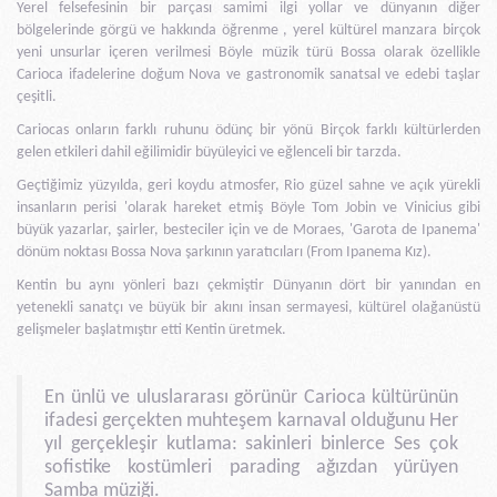
Yerel felsefesinin bir parçası samimi ilgi yollar ve dünyanın diğer
bölgelerinde görgü ve hakkında öğrenme , yerel kültürel manzara birçok
yeni unsurlar içeren verilmesi Böyle müzik türü Bossa olarak özellikle
Carioca ifadelerine doğum Nova ve gastronomik sanatsal ve edebi taşlar
çeşitli.
Cariocas onların farklı ruhunu ödünç bir yönü Birçok farklı kültürlerden
gelen etkileri dahil eğilimidir büyüleyici ve eğlenceli bir tarzda.
Geçtiğimiz yüzyılda, geri koydu atmosfer, Rio güzel sahne ve açık yürekli
insanların perisi 'olarak hareket etmiş Böyle Tom Jobin ve Vinicius gibi
büyük yazarlar, şairler, besteciler için ve de Moraes, 'Garota de Ipanema'
dönüm noktası Bossa Nova şarkının yaratıcıları (From Ipanema Kız).
Kentin bu aynı yönleri bazı çekmiştir Dünyanın dört bir yanından en
yetenekli sanatçı ve büyük bir akını insan sermayesi, kültürel olağanüstü
gelişmeler başlatmıştır etti Kentin üretmek.
En ünlü ve uluslararası görünür Carioca kültürünün
ifadesi gerçekten muhteşem karnaval olduğunu Her
yıl gerçekleşir kutlama: sakinleri binlerce Ses çok
sofistike kostümleri parading ağızdan yürüyen
Samba müziği.