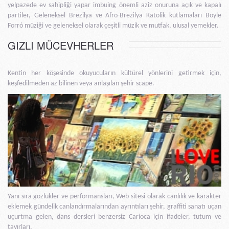
yelpazede ev sahipliği yapar imbuing önemli aziz onuruna açık ve kapalı
partiler, Geleneksel Brezilya ve Afro-Brezilya Katolik kutlamaları Böyle
Forró müziği ve geleneksel olarak çeşitli müzik ve mutfak, ulusal yemekler.
GIZLI MÜCEVHERLER
Kentin her köşesinde okuyucuların kültürel yönlerini getirmek için,
keşfedilmeden az bilinen veya anlaşılan şehir scape.
Yanı sıra gözlükler ve performansları, Web sitesi olarak canlılık ve karakter
eklemek gündelik canlandırmalarından ayrıntıları şehir, graffiti sanatı uçan
uçurtma gelen, dans dersleri benzersiz Carioca için ifadeler, tutum ve
tavırları.