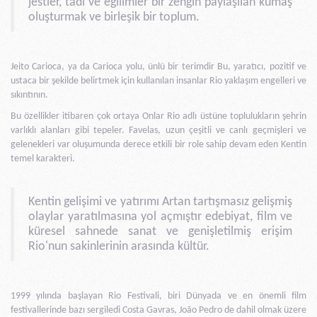
jestler, tadı ve eğilimler bir zengin paylaşılan kumaş
oluşturmak ve birleşik bir toplum.
Jeito Carioca, ya da Carioca yolu, ünlü bir terimdir Bu, yaratıcı, pozitif ve
ustaca bir şekilde belirtmek için kullanılan insanlar Rio yaklaşım engelleri ve
sıkıntının.
Bu özellikler itibaren çok ortaya Onlar Rio adlı üstüne toplulukların şehrin
varlıklı alanları gibi tepeler. Favelas, uzun çeşitli ve canlı geçmişleri ve
gelenekleri var oluşumunda derece etkili bir role sahip devam eden Kentin
temel karakteri.
Kentin gelişimi ve yatırımı Artan tartışmasız gelişmiş
olaylar yaratılmasına yol açmıştır edebiyat, film ve
küresel sahnede sanat ve genişletilmiş erişim
Rio'nun sakinlerinin arasında kültür.
1999 yılında başlayan Rio Festivali, biri Dünyada ve en önemli film
festivallerinde bazı sergiledi Costa Gavras, João Pedro de dahil olmak üzere