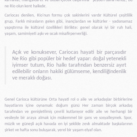
karnaval, mangalda et ve ulusal içecek caipirinha - şeyden daha henüz, bu
ne Rio olun kent halkıdır.
Cariocas denilen, Rio'nun formu çok sakinlerini vardır Kültürel çeşitlilik
grup, Farklı mirasların gelen gibi, inançlardan ve kültürler - yadsınamaz
yapıştırma ile kültürel özellikleri Birlikte: genel olarak iyi bir ruh hali,
yaşam, samimiyeti aşkı ve sıcak misafirperverliği.
Açık ve konuksever, Cariocas hayati bir parçasıdır
Ne Rio gibi popüler bir hedef yapar: doğal yetenekli
iyimser tutum, Rio halkı tarafından benzersiz ayırt
edilebilir onların hakiki gülümseme, kendiliğindenlik
ve meraklı doğası.
Genel Carioca kültürüne Orta hayati rol o aile ve arkadaşlar birbirlerine
hayatlarını içine oynamak: doğum günü Her zaman birçok arkadaş
tarafından ve genişletilmiş çevrili kutlanıyor edilir aile ve herhangi bir
vesileyle bir araya almak için mükemmel bir şans ve sosyalleşmek. Spor,
müzik ve güneşli açık havada en iyi şekilde zevk almaktadır başkalarının
şirket ve hafta sonu buluşarak, yerel bir yaşam elyaf olan.