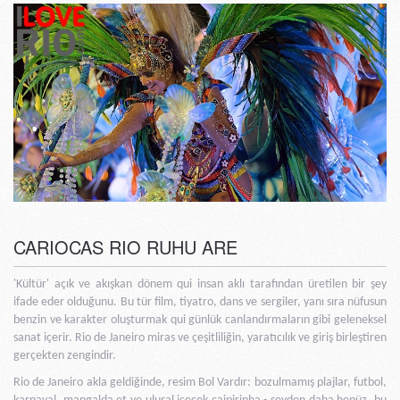
CARIOCAS RIO RUHU ARE
'Kültür' açık ve akışkan dönem qui insan aklı tarafından üretilen bir şey
ifade eder olduğunu. Bu tür film, tiyatro, dans ve sergiler, yanı sıra nüfusun
benzin ve karakter oluşturmak qui günlük canlandırmaların gibi geleneksel
sanat içerir. Rio de Janeiro miras ve çeşitliliğin, yaratıcılık ve giriş birleştiren
gerçekten zengindir.
Rio de Janeiro akla geldiğinde, resim Bol Vardır: bozulmamış plajlar, futbol,