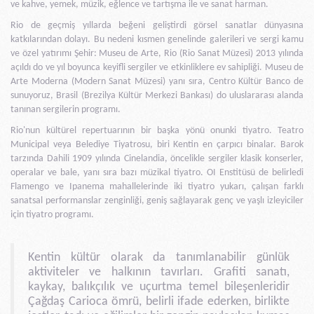
ve kahve, yemek, müzik, eğlence ve tartışma ile ve sanat harman.
Rio de geçmiş yıllarda beğeni geliştirdi görsel sanatlar dünyasına
katkılarından dolayı. Bu nedeni kısmen genelinde galerileri ve sergi kamu
ve özel yatırımı Şehir: Museu de Arte, Rio (Rio Sanat Müzesi) 2013 yılında
açıldı do ve yıl boyunca keyifli sergiler ve etkinliklere ev sahipliği. Museu de
Arte Moderna (Modern Sanat Müzesi) yanı sıra, Centro Kültür Banco de
sunuyoruz, Brasil (Brezilya Kültür Merkezi Bankası) do uluslararası alanda
tanınan sergilerin programı.
Rio'nun kültürel repertuarının bir başka yönü onunki tiyatro. Teatro
Municipal veya Belediye Tiyatrosu, biri Kentin en çarpıcı binalar. Barok
tarzında Dahili 1909 yılında Cinelandia, öncelikle sergiler klasik konserler,
operalar ve bale, yanı sıra bazı müzikal tiyatro. OI Enstitüsü de belirledi
Flamengo ve Ipanema mahallelerinde iki tiyatro yukarı, çalışan farklı
sanatsal performanslar zenginliği, geniş sağlayarak genç ve yaşlı izleyiciler
için tiyatro programı.
Kentin kültür olarak da tanımlanabilir günlük
aktiviteler ve halkının tavırları. Grafiti sanatı,
kaykay, balıkçılık ve uçurtma temel bileşenleridir
Çağdaş Carioca ömrü, belirli ifade ederken, birlikte