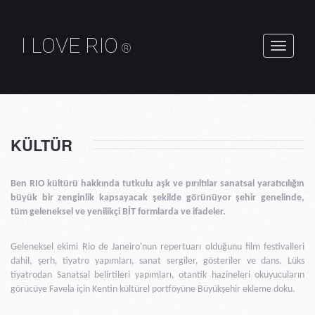
I LOVE RIO
®
geçiş
gezinti
KÜLTÜR
Ben RIO kültürü hakkında tutkulu aşk ve pırıltılar sanatsal yaratıcılığın
büyük bir zenginlik kapsayacak şekilde görünüyor şehir genelinde,
tüm geleneksel ve yenilikçi BİT formlarda ve ifadeler.
Geleneksel ekimi Rio de Janeiro'nun repertuarı olduğunu film festivalleri
dahil, şerh, tiyatro yapımları, sanat sergiler, gösteriler ve dans. Lüks
tiyatrodan Sanatsal belirtileri yapımları, otantik hazineleri okuyucuların
görücüye Favela için Kentin kültürel portföyüne Büyükşehir ekleme doku.