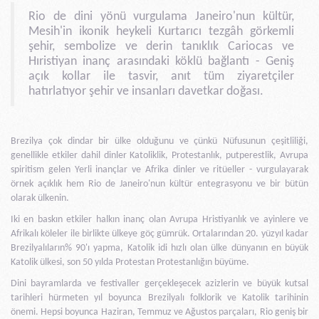
Rio de dini yönü vurgulama Janeiro'nun kültür,
Mesih'in ikonik heykeli Kurtarıcı tezgâh görkemli
şehir, sembolize ve derin tanıklık Cariocas ve
Hıristiyan inanç arasındaki köklü bağlantı - Geniş
açık kollar ile tasvir, anıt tüm ziyaretçiler
hatırlatıyor şehir ve insanları davetkar doğası.
Brezilya çok dindar bir ülke olduğunu ve çünkü Nüfusunun çeşitliliği,
genellikle etkiler dahil dinler Katoliklik, Protestanlık, putperestlik, Avrupa
spiritism gelen Yerli inançlar ve Afrika dinler ve ritüeller - vurgulayarak
örnek açıklık hem Rio de Janeiro'nun kültür entegrasyonu ve bir bütün
olarak ülkenin.
Iki en baskın etkiler halkın inanç olan Avrupa Hristiyanlık ve ayinlere ve
Afrikalı köleler ile birlikte ülkeye göç gümrük. Ortalarından 20. yüzyıl kadar
Brezilyalıların% 90'ı yapma, Katolik idi hızlı olan ülke dünyanın en büyük
Katolik ülkesi, son 50 yılda Protestan Protestanlığın büyüme.
Dini bayramlarda ve festivaller gerçekleşecek azizlerin ve büyük kutsal
tarihleri hürmeten yıl boyunca Brezilyalı folklorik ve Katolik tarihinin
önemi. Hepsi boyunca Haziran, Temmuz ve Ağustos parçaları, Rio geniş bir