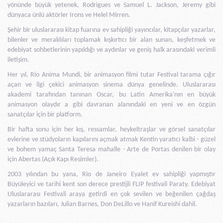
yönünde büyük yetenek, Rodrigues ve Samuel L. Jackson, Jeremy gibi
dünyaca ünlü aktörler Irons ve Helel Mirren.
Şehir bir uluslararası kitap fuarına ev sahipliği yayıncılar, kitapçılar yazarlar,
bilenler ve meraklıları toplamak kışkırtıcı bir alan sunan, keşfetmek ve
edebiyat sohbetlerinin yapıldığı ve aydınlar ve geniş halk arasındaki verimli
iletişim.
Her yıl, Rio Anima Mundi, bir animasyon filmi tutar Festival tarama çığır
açan ve ilgi çekici animasyon sinema dünya genelinde. Uluslararası
akademi tarafından tanınan Oscar, bu Latin Amerika'nın en büyük
animasyon olaydır a gibi davranan alanındaki en yeni ve en özgün
sanatçılar için bir platform.
Bir hafta sonu için her kış, ressamlar, heykeltraşlar ve görsel sanatçılar
evlerine ve stüdyoların kapılarını açmak atmak Kentin yaratıcı kalbi - güzel
ve bohem yamaç Santa Teresa mahalle - Arte de Portas denilen bir olay
için Abertas (Açık Kapı Resimler).
2003 yılından bu yana, Rio de Janeiro Eyalet ev sahipliği yapmıştır
Büyüleyici ve tarihi kent son derece prestijli FLIP festivali Paraty. Edebiyat
Uluslararası Festivali araya getirdi en çok sevilen ve beğenilen çağdaş
yazarların bazıları, Julian Barnes, Don DeLillo ve Hanif Kureishi dahil.